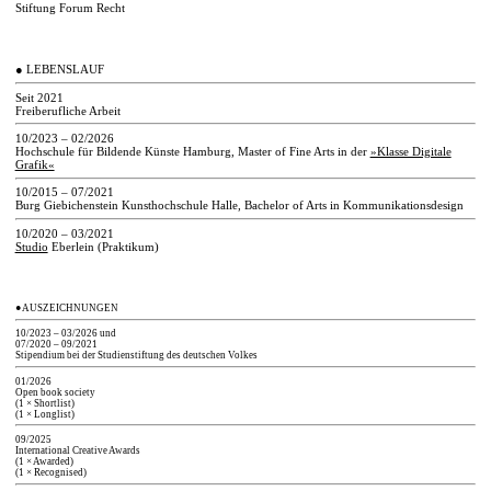
Stiftung Forum Recht
●
LEBENSLAUF
Seit 2021
Freiberufliche Arbeit
10/2023 – 02/2026
Hochschule für Bildende Künste Hamburg, Master of Fine Arts in der
»Klasse Digitale
Grafik«
10/2015 – 07/2021
Burg Giebichenstein Kunsthochschule Halle, Bachelor of Arts in Kommunikationsdesign
10/2020 – 03/2021
Studio
Eberlein (Praktikum)
●
AUSZEICHNUNGEN
10/2023 – 03/2026 und
07/2020 – 09/2021
Stipendium bei der Studienstiftung des deutschen Volkes
01/2026
Open book society
(1 × Shortlist)
(1 × Longlist)
09/2025
International Creative Awards
(1 × Awarded)
(1 × Recognised)