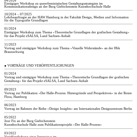
04/2026
Eintägiger Workshop zu queerfeministischen Gestaltungsstrategien im
Kommunikationsdesign an der Burg Giebichenstein Kunsthochschule Halle
10/2024 – 07/2025
Lehrbeauftragte an der HAW Hamburg in der Fakultät Design, Medien und Information
für die Typografie Grundlagen
01/2024
Eintägiger Workshop zum Thema »Theoretische Grundlagen der grafischen Gestaltung«
für das Projekt eSALSA, Land Sachsen-Anhalt
11/2023
Vortrag und eintägiger Workshop zum Thema »Visuelle Widerstände« an der Hbk
Braunschweig
●
VORTRÄGE UND VERÖFFENTLICHUNGEN
01/2024
Vortrag und eintägiger Workshop zum Thema »Theoretische Grundlagen der grafischen
Gestaltung« für das Projekt eSALSA, Land Sachsen-Anhalt
09/2023
Vortrag zur Publikation »Der Halle-Prozess: Hintergründe und Perspektiven« in der Roten
Flora, Hamburg
06/2023
Vortrag im Rahmen der Reihe »Design Insights« am Internationalen Designzentrum Berlin
05/2022
Jour Fix an der Burg Giebichenstein
Kunsthochschule Halle zum Publikationsprojekt »Der Halle-Prozess«
03/2022
Veröffentlichung eines Interviews im