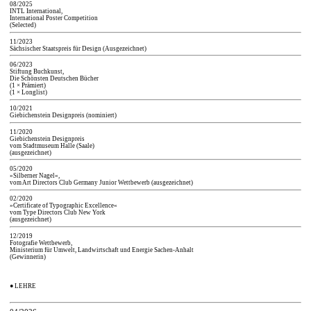
08/2025
INTL International,
International Poster Competition
(Selected)
11/2023
Sächsischer Staatspreis für Design (Ausgezeichnet)
06/2023
Stiftung Buchkunst,
Die Schönsten Deutschen Bücher
(1 × Prämiert)
(1 × Longlist)
10/2021
Giebichenstein Designpreis (nominiert)
11/2020
Giebichenstein Designpreis
vom Stadtmuseum Halle (Saale)
(ausgezeichnet)
05/2020
»Silberner Nagel«,
vom Art Directors Club Germany Junior Wettbewerb (ausgezeichnet)
02/2020
»Certificate of Typographic Excellence«
vom Type Directors Club New York
(ausgezeichnet)
12/2019
Fotografie Wettbewerb,
Ministerium für Umwelt, Landwirtschaft und Energie Sachen-Anhalt
(Gewinnerin)
●
LEHRE